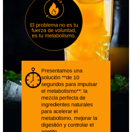
El problema no es tu
fuerza de voluntad,
es tu metabolismo.
Presentamos una
solución **de 10
segundos para impulsar
el metabolismo**: la
mezcla perfecta de
ingredientes naturales
para acelerar el
metabolismo, mejorar la
digestión y controlar el
apetito.